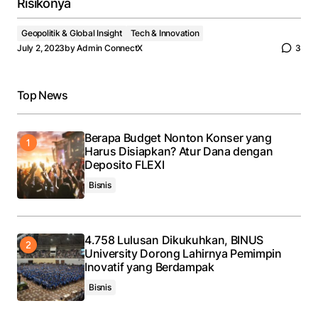
Risikonya
Geopolitik & Global Insight
Tech & Innovation
July 2, 2023
by
Admin ConnectX
3
Top News
Berapa Budget Nonton Konser yang
Harus Disiapkan? Atur Dana dengan
Deposito FLEXI
Bisnis
4.758 Lulusan Dikukuhkan, BINUS
University Dorong Lahirnya Pemimpin
Inovatif yang Berdampak
Bisnis