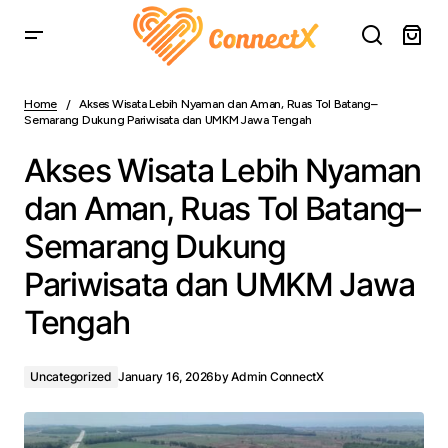
Akses Wisata Lebih Nyaman dan Aman, Ruas Tol
Batang–Semarang Dukung Pariwisata dan UMKM Jawa
Home
Akses Wisata Lebih Nyaman dan Aman, Ruas Tol Batang–
Tengah
Semarang Dukung Pariwisata dan UMKM Jawa Tengah
Akses Wisata Lebih Nyaman
dan Aman, Ruas Tol Batang–
Semarang Dukung
Pariwisata dan UMKM Jawa
Tengah
Uncategorized
January 16, 2026
by
Admin ConnectX