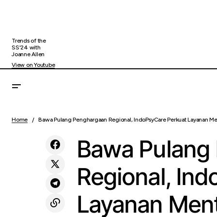
Trends of the
SS'24 with
Joanne Allen
View on Youtube
Bawa
Silaturahmi Strategis BRI Region 6 dan PT
Uncategorized
Home
Bawa Pulang Penghargaan Regional, IndoPsyCare Perkuat Layanan Men
Lewa
Askrindo Perkuat Sinergi Kerja Sama
Bawa Pulang
Regional, In
Layanan Ment