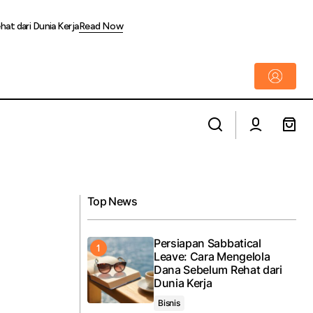
at dari Dunia Kerja
Read Now
Mental Nasional
Risiko Investasi Saham yang Perlu
Dipahami Investor Pemula
Top News
Persiapan Sabbatical
Leave: Cara Mengelola
Dana Sebelum Rehat dari
Dunia Kerja
Bisnis