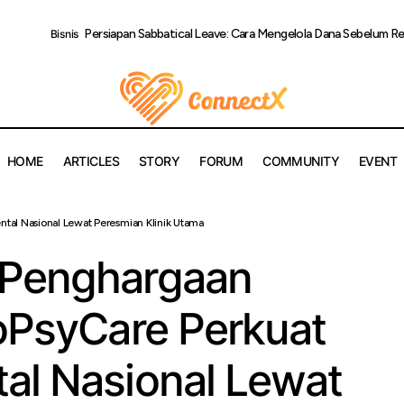
Persiapan Sabbatical Leave: Cara Mengelola Dana Sebelum Reh
Bisnis
HOME
ARTICLES
STORY
FORUM
COMMUNITY
EVENT
 Pulang Penghargaan Regional, IndoPsyCare Perkuat Layanan 
tal Nasional Lewat Peresmian Klinik Utama
t Peresmian Klinik Utama
 Penghargaan
doPsyCare Perkuat
al Nasional Lewat