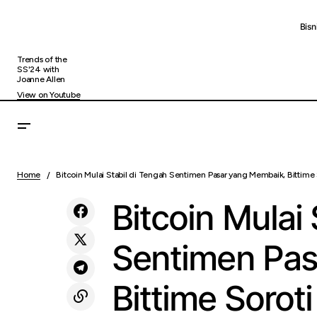
Bisn
Trends of the
SS'24 with
Joanne Allen
View on Youtube
Bitc
KAI Akomodir Kebutuhan Pengguna LRT
Uncategorized
Home
Bitcoin Mulai Stabil di Tengah Sentimen Pasar yang Membaik, Bittime S
Pent
Jabodebek di Libur Nasional dan Weekday
Bitcoin Mulai 
Sentimen Pas
Bittime Sorot