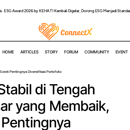
ESG Award 2026 by KEHATI Kembali Digelar, Dorong ESG Menjadi Standar 
is
HOME
ARTICLES
STORY
FORUM
COMMUNITY
EVENT
oin Mulai Stabil di Tengah Sentimen Pasar yang Membaik, Bittime
oroti Pentingnya Diversifikasi Portofolio
ingnya Diversifikasi Portofolio
Stabil di Tengah
ar yang Membaik,
i Pentingnya