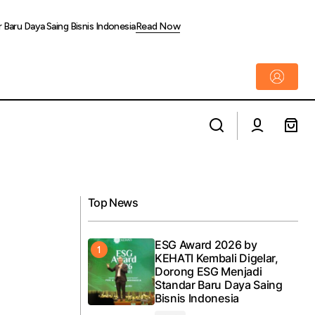
Baru Daya Saing Bisnis Indonesia
Read Now
Holding Perkebunan Nusantara Perkuat
 Soroti
Produktivitas Karet, PTPN I Fokus Benahi
Kebun Padang Pelawi
Top News
ESG Award 2026 by
KEHATI Kembali Digelar,
Dorong ESG Menjadi
Standar Baru Daya Saing
Bisnis Indonesia