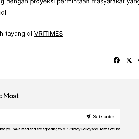
ing dengan proyeksi permintaan masyarakat yan
di.
h tayang di
VRITIMES
e Most
Subscribe
Subscribe
that you have read and are agreeing to our
Privacy Policy
and
Terms of Use