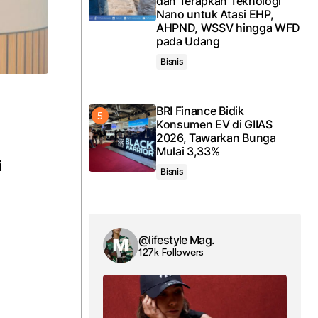
dan Terapkan Teknologi
Nano untuk Atasi EHP,
AHPND, WSSV hingga WFD
pada Udang
Bisnis
BRI Finance Bidik
Konsumen EV di GIIAS
2026, Tawarkan Bunga
Mulai 3,33%
i
Bisnis
@lifestyle Mag.
127k Followers