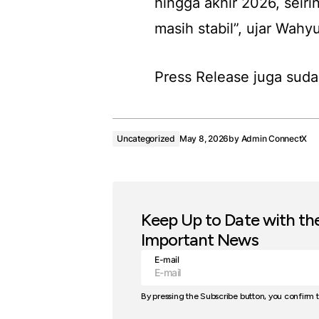
hingga akhir 2026, seir
masih stabil”, ujar Wahyu
Press Release juga suda
Uncategorized
May 8, 2026
by
Admin ConnectX
Keep Up to Date with th
Important News
E-mail
By pressing the Subscribe button, you confirm 