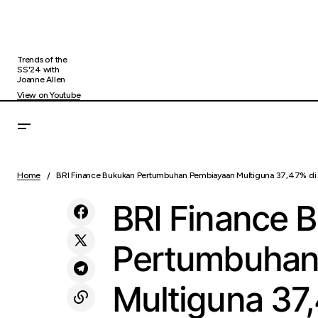
Trends of the
SS'24 with
Joanne Allen
View on Youtube
ASHTA District 8 Hadirkan Free Reading
B
Uncategorized
Home
BRI Finance Bukukan Pertumbuhan Pembiayaan Multiguna 37,47% di
Space Pertama di Mall
BRI Finance 
Pertumbuhan
Multiguna 37