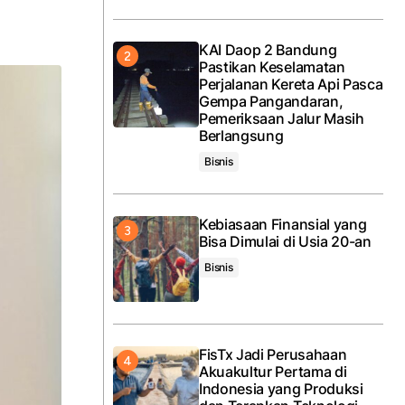
KAI Daop 2 Bandung
Pastikan Keselamatan
Perjalanan Kereta Api Pasca
Gempa Pangandaran,
Pemeriksaan Jalur Masih
Berlangsung
Bisnis
Kebiasaan Finansial yang
Bisa Dimulai di Usia 20-an
Bisnis
FisTx Jadi Perusahaan
Akuakultur Pertama di
Indonesia yang Produksi