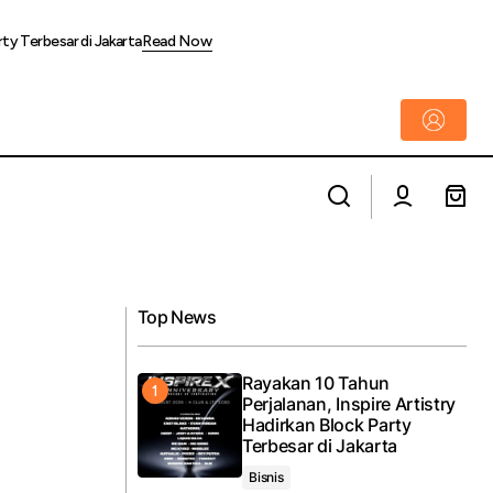
rty Terbesar di Jakarta
Read Now
Perluas Jangkauan Layanan, BRI Mangga
% di Awal 2026
Dua Jalin Kolaborasi Strategis dengan
DoubleTree by Hilton
Top News
Rayakan 10 Tahun
Perjalanan, Inspire Artistry
Hadirkan Block Party
Terbesar di Jakarta
Bisnis