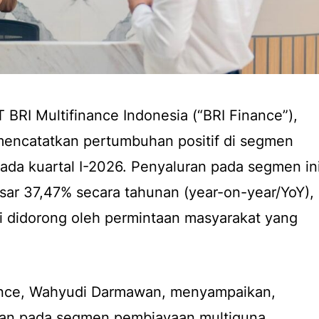
 BRI Multifinance Indonesia (“BRI Finance”),
mencatatkan pertumbuhan positif di segmen
da kuartal I-2026. Penyaluran pada segmen in
sar 37,47% secara tahunan (year-on-year/YoY),
i didorong oleh permintaan masyarakat yang
ance, Wahyudi Darmawan, menyampaikan,
haan pada segmen pembiayaan multiguna