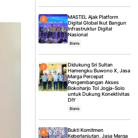
MASTEL Ajak Platform
Digital Global Ikut Bangun
Infrastruktur Digital
Nasional
Bisnis
Didukung Sri Sultan
Hamengku Buwono X, Jasa
Marga Percepat
Pengembangan Akses
Bokoharjo Tol Jogja-Solo
untuk Dukung Konektivitas
DIY
Bisnis
Bukti Komitmen
Keberlanjutan, Jasa Marga