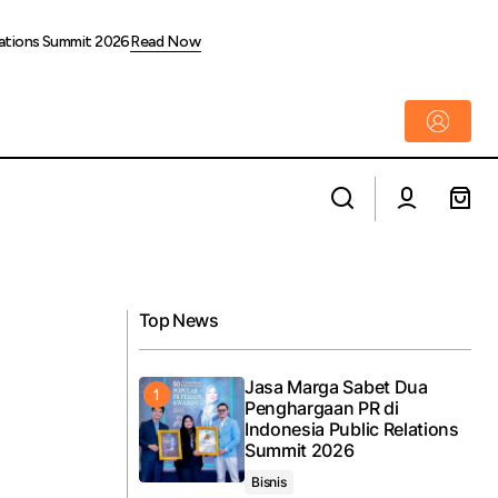
lations Summit 2026
Read Now
Bittime Catat Lonjakan Trading Volume
dustri Pembiayaan
USDT/IDR hingga 30% pasca USDT
Sentuh Rp17.000
Top News
Jasa Marga Sabet Dua
Penghargaan PR di
Indonesia Public Relations
Summit 2026
Bisnis