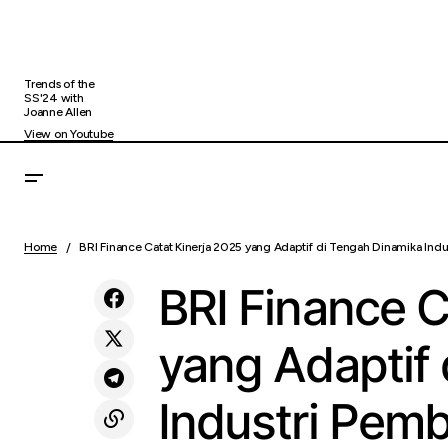
Trends of the
SS'24 with
Joanne Allen
View on Youtube
Punya Kinerja Korporasi Positif, Entitas Grup
BRI
Uncategorized
Home
BRI Finance Catat Kinerja 2025 yang Adaptif di Tengah Dinamika Indu
MIND ID Dipresiasi DPR
BRI Finance C
yang Adaptif
Industri Pem