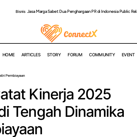
Jasa Marga Sabet Dua Penghargaan PR di Indonesia Public Re
Bisnis
HOME
ARTICLES
STORY
FORUM
COMMUNITY
EVENT
 Finance Catat Kinerja 2025 yang Adaptif di Tengah Dinamika In
stri Pembiayaan
atat Kinerja 2025
 di Tengah Dinamika
biayaan