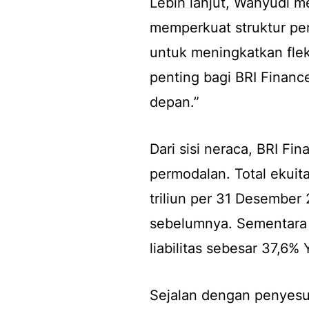
Lebih lanjut, Wahyudi 
memperkuat struktur per
untuk meningkatkan fleks
penting bagi BRI Finan
depan.”
Dari sisi neraca, BRI F
permodalan. Total ekuit
triliun per 31 Desember 
sebelumnya. Sementara 
liabilitas sebesar 37,6% 
Sejalan dengan penyesuai