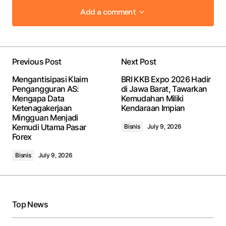
Add a comment
Add a comment
Previous Post
Next Post
Your email address will not be published.
Required
Mengantisipasi Klaim
BRI KKB Expo 2026 Hadir
fields are marked
*
Pengangguran AS:
di Jawa Barat, Tawarkan
Mengapa Data
Kemudahan Miliki
Ketenagakerjaan
Kendaraan Impian
Comment
*
Mingguan Menjadi
Kemudi Utama Pasar
Bisnis
July 9, 2026
Forex
Bisnis
July 9, 2026
Your Name
*
Your E-mail
*
Top News