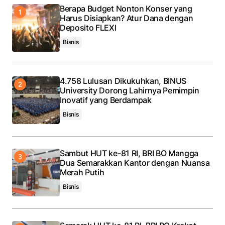
Save my name, email, and website in this browser
Berapa Budget Nonton Konser yang
for the next time I comment.
Harus Disiapkan? Atur Dana dengan
Deposito FLEXI
Submit Comment
Bisnis
4.758 Lulusan Dikukuhkan, BINUS
University Dorong Lahirnya Pemimpin
Inovatif yang Berdampak
Bisnis
Sambut HUT ke-81 RI, BRI BO Mangga
Dua Semarakkan Kantor dengan Nuansa
Merah Putih
Bisnis