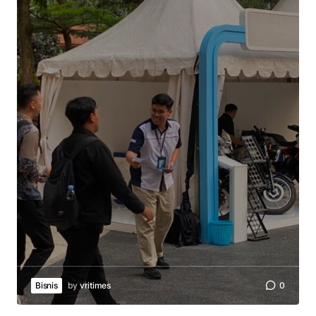
Bisnis
by
vritimes
0