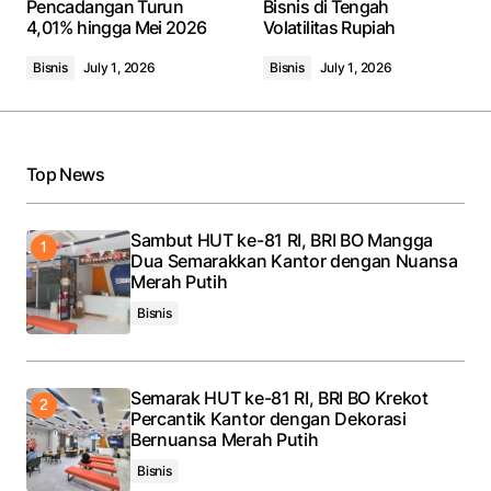
Pencadangan Turun
Bisnis di Tengah
4,01% hingga Mei 2026
Volatilitas Rupiah
Comment
*
Bisnis
July 1, 2026
Bisnis
July 1, 2026
Your Name
*
Top News
Your E-mail
*
Sambut HUT ke-81 RI, BRI BO Mangga
Dua Semarakkan Kantor dengan Nuansa
Merah Putih
Save my name, email, and website in this browser
for the next time I comment.
Bisnis
Submit Comment
Semarak HUT ke-81 RI, BRI BO Krekot
Percantik Kantor dengan Dekorasi
Bernuansa Merah Putih
Bisnis