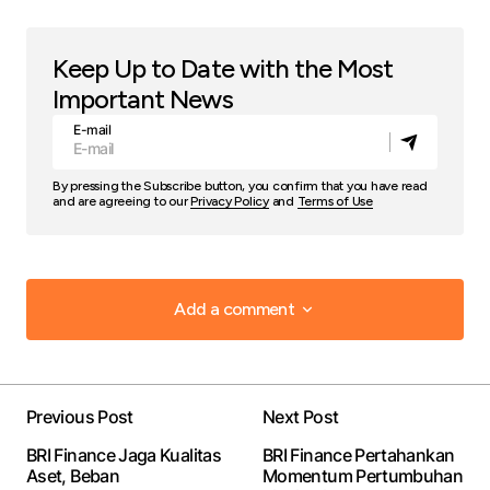
Keep Up to Date with the Most
Important News
E-mail
By pressing the Subscribe button, you confirm that you have read
and are agreeing to our
Privacy Policy
and
Terms of Use
Add a comment
Add a comment
Previous Post
Next Post
Your email address will not be published.
Required
BRI Finance Jaga Kualitas
BRI Finance Pertahankan
fields are marked
*
Aset, Beban
Momentum Pertumbuhan