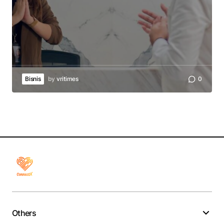
Bisnis
by
vritimes
0
Others