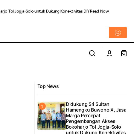
rjo Tol Jogja-Solo untuk Dukung Konektivitas DIY
Read Now
an Volume
KAI Daop 2 Bandung Tingkatkan
Pelayanan di Stasiun Cimahi
Top News
Didukung Sri Sultan
Hamengku Buwono X, Jasa
Marga Percepat
Pengembangan Akses
Bokoharjo Tol Jogja-Solo
untuk Dukung Konektivitas