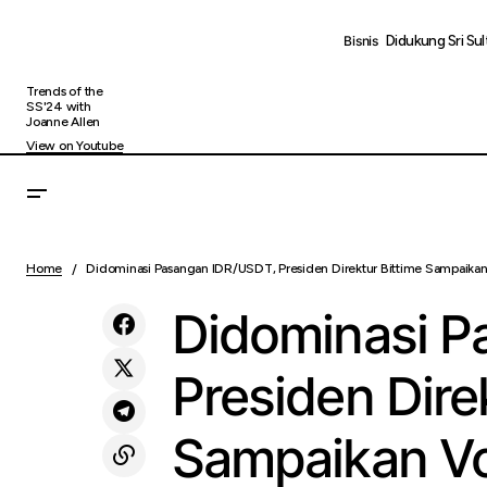
Didukung Sri S
Bisnis
Trends of the
SS'24 with
Joanne Allen
View on Youtube
Perkuat Rantai Pasok Nasional, Krakatau
Dido
Steel Group Tandatangani Perjanjian
Home
Didominasi Pasangan IDR/USDT, Presiden Direktur Bittime Sampaika
Uncategorized
Perd
Pasokan Jangka Panjang (LTSA) dengan
Kerismas Group
Didominasi P
Presiden Dire
Sampaikan V