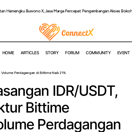
ultan Hamengku Buwono X, Jasa Marga Percepat Pengembangan Akses Bokoha
HOME
ARTICLES
STORY
FORUM
COMMUNITY
EVENT
minasi Pasangan IDR/USDT, Presiden Direktur Bittime Sampaik
n Volume Perdagangan di Bittime Naik 21%
agangan di Bittime Naik 21%
asangan IDR/USDT,
ktur Bittime
olume Perdagangan