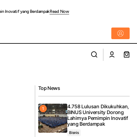
pin Inovatif yang Berdampak
Read Now
Dari Bearish ke Bullish, Struktur Harga
a di Area Bekasi
Emas Mulai Berbalik Arah
Top News
4.758 Lulusan Dikukuhkan,
BINUS University Dorong
Lahirnya Pemimpin Inovatif
yang Berdampak
Bisnis