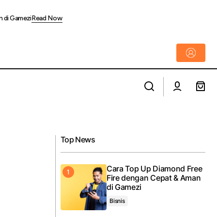
n di Gamezi
Read Now
Metland Venya Ubud Raih Dua
ril Tumbuh 11%
Penghargaan Asia Pacific Property Awards
2026 - 2027
Top News
Cara Top Up Diamond Free
Fire dengan Cepat & Aman
di Gamezi
Bisnis