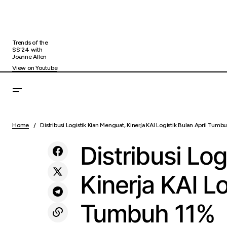
Trends of the
SS'24 with
Joanne Allen
View on Youtube
Rela Antre Demi Barang Limited Edition,
Uncategorized
Bagaimana Cara Menjaga Keuangan Tetap
Home
Distribusi Logistik Kian Menguat, Kinerja KAI Logistik Bulan April Tumb
Sehat?
Distribusi Lo
Kinerja KAI Lo
Tumbuh 11%