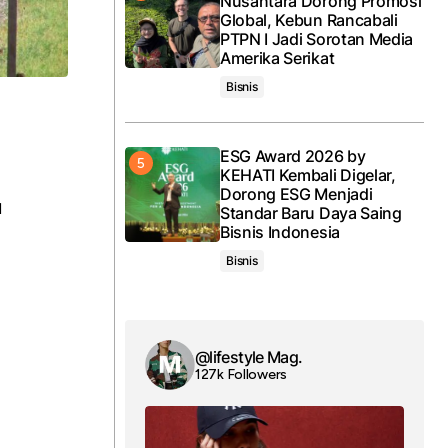
Nusantara Dorong Promosi
Global, Kebun Rancabali
PTPN I Jadi Sorotan Media
Amerika Serikat
Bisnis
ESG Award 2026 by
KEHATI Kembali Digelar,
Dorong ESG Menjadi
u
Standar Baru Daya Saing
Bisnis Indonesia
Bisnis
@lifestyle Mag.
127k Followers