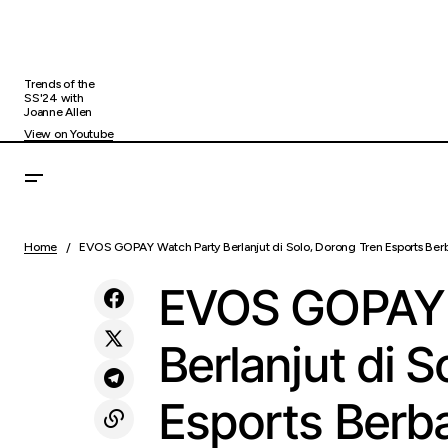
Trends of the
SS'24 with
Joanne Allen
View on Youtube
EVOS
Indeks Hang Seng: Fungsi dan Perannya
Uncategorized
Home
EVOS GOPAY Watch Party Berlanjut di Solo, Dorong Tren Esports Berb
di K
di Pasar Global
EVOS GOPAY 
Berlanjut di 
Esports Berba