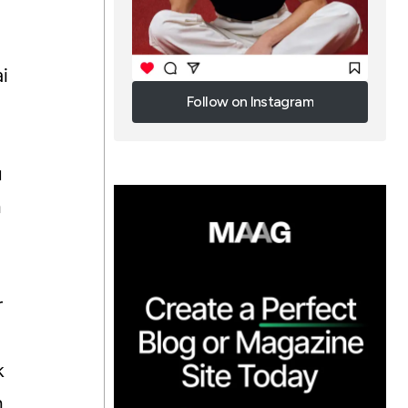
i
Follow on Instagram
Follow on Instagram
u
n
r
k
n