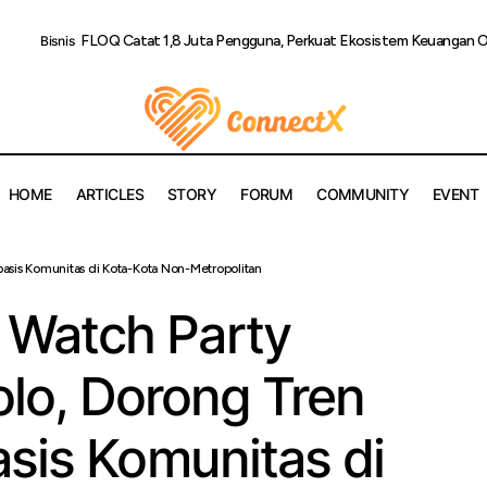
FLOQ Catat 1,8 Juta Pengguna, Perkuat Ekosistem Keuangan
Bisnis
HOME
ARTICLES
STORY
FORUM
COMMUNITY
EVENT
 GOPAY Watch Party Berlanjut di Solo, Dorong Tren Esports B
asis Komunitas di Kota-Kota Non-Metropolitan
ota-Kota Non-Metropolitan
Watch Party
Solo, Dorong Tren
sis Komunitas di