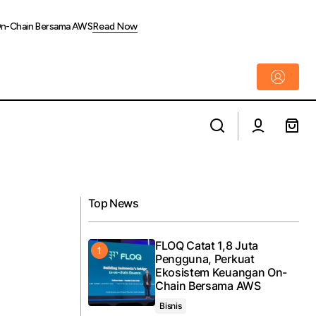
 On-Chain Bersama AWS
Read Now
Subsidi EV Bergulir Juni 2026, Pengamat:
erbasis Komunitas
Momentum Bangun Industri Baterai NMC
Nasional
Top News
FLOQ Catat 1,8 Juta
Pengguna, Perkuat
Ekosistem Keuangan On-
Chain Bersama AWS
Bisnis