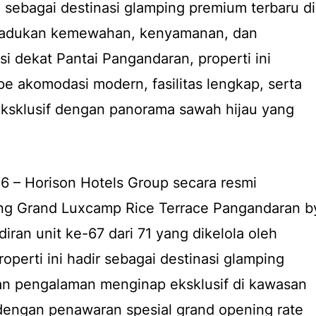
sebagai destinasi glamping premium terbaru di
adukan kemewahan, kenyamanan, dan
i dekat Pantai Pangandaran, properti ini
e akomodasi modern, fasilitas lengkap, serta
sklusif dengan panorama sawah hijau yang
6 – Horison Hotels Group secara resmi
ng Grand Luxcamp Rice Terrace Pangandaran b
ran unit ke-67 dari 71 yang dikelola oleh
operti ini hadir sebagai destinasi glamping
n pengalaman menginap eksklusif di kawasan
dengan penawaran spesial grand opening rate