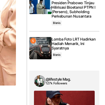
Presiden Prabowo Tinjau
Hilirisasi Bioetanol PTPN I
(Persero), Subholding
Perkebunan Nusantara
Bisnis
Lomba Foto LRT Hadirkan
Hadiah Menarik, Ini
Syaratnya
Bisnis
@lifestyle Mag.
127k Followers