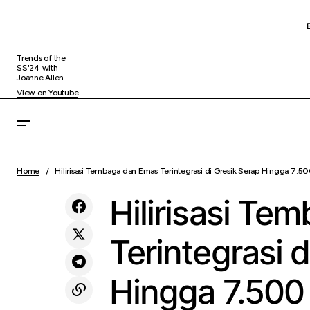
Trends of the
SS'24 with
Joanne Allen
View on Youtube
Ketika Aset Jadi Solusi: Cara Baru
Hil
Uncategorized
Menghadapi Kebutuhan Dana Tanpa
Home
Hilirisasi Tembaga dan Emas Terintegrasi di Gresik Serap Hingga 7.5
Kehilangan Kepemilikan
Hilirisasi Te
Terintegrasi 
Hingga 7.500