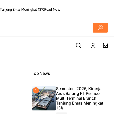
ch Tanjung Emas Meningkat 13%
Read Now
Solusi Anti Mleyot! napocut Spill Rahasia
.500 Tenaga Kerja
Hijab Paris Premium yang Tetap Tegak
Paripurna Seharian
Top News
Semester I 2026, Kinerja
Arus Barang PT Pelindo
Multi Terminal Branch
Tanjung Emas Meningkat
13%