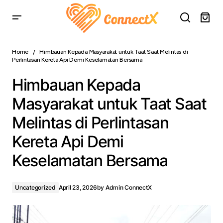
Himbauan Kepada Masyarakat untuk Taat Saat Melintas
di Perlintasan Kereta Api Demi Keselamatan Bersama
Home
Himbauan Kepada Masyarakat untuk Taat Saat Melintas di
Perlintasan Kereta Api Demi Keselamatan Bersama
Himbauan Kepada
Masyarakat untuk Taat Saat
Melintas di Perlintasan
Kereta Api Demi
Keselamatan Bersama
Uncategorized
April 23, 2026
by
Admin ConnectX