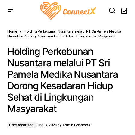
Holding Perkebunan Nusantara melalui PT Sri Pamela
Medika Nusantara Dorong Kesadaran Hidup Sehat di
Home
Holding Perkebunan Nusantara melalui PT Sri Pamela Medika
Lingkungan Masyarakat
Nusantara Dorong Kesadaran Hidup Sehat di Lingkungan Masyarakat
Holding Perkebunan
Nusantara melalui PT Sri
Pamela Medika Nusantara
Dorong Kesadaran Hidup
Sehat di Lingkungan
Masyarakat
Uncategorized
June 3, 2026
by
Admin ConnectX