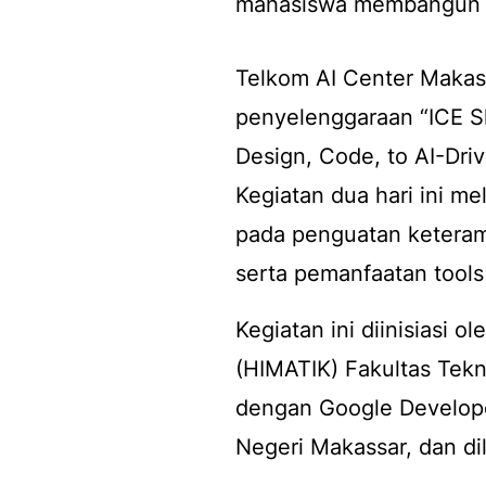
mahasiswa membangun ket
Telkom AI Center Makas
penyelenggaraan “ICE Sk
Design, Code, to AI-Dri
Kegiatan dua hari ini m
pada penguatan keteram
serta pemanfaatan
tools
Kegiatan ini diinisiasi 
(HIMATIK) Fakultas Tekn
dengan Google Develop
Negeri Makassar, dan di