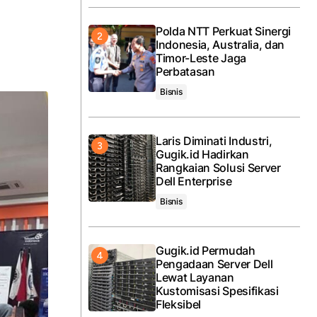
Polda NTT Perkuat Sinergi
Indonesia, Australia, dan
Timor-Leste Jaga
Perbatasan
Bisnis
Laris Diminati Industri,
Gugik.id Hadirkan
Rangkaian Solusi Server
Dell Enterprise
Bisnis
Gugik.id Permudah
Pengadaan Server Dell
Lewat Layanan
Kustomisasi Spesifikasi
Fleksibel