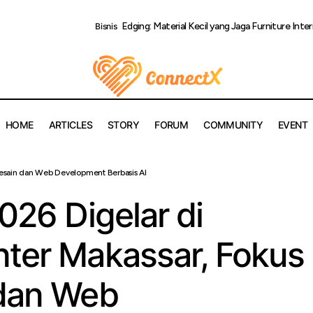
Edging: Material Kecil yang Jaga Furniture Inte
Bisnis
HOME
ARTICLES
STORY
FORUM
COMMUNITY
EVENT
kill-Up 2026 Digelar di Telkom AI Center Makassar, Fokus Latih
 Desain dan Web Development Berbasis AI
opment Berbasis AI
2026 Digelar di
nter Makassar, Fokus
 dan Web