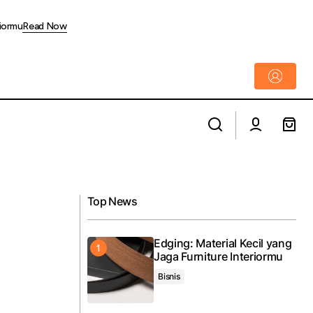
riormu
Read Now
 Desain dan Web
2 Saham AS yang Dinilai Punya Potensi
Monster di Era AI dan Krisis Energi
Top News
Edging: Material Kecil yang
Jaga Furniture Interiormu
Bisnis