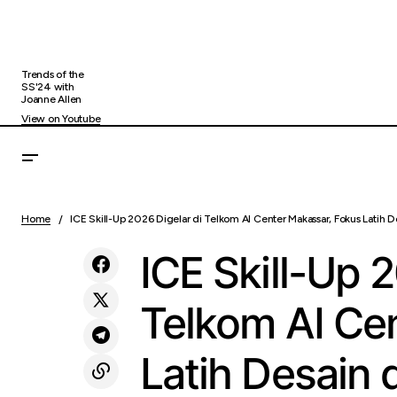
Trends of the
SS'24 with
Joanne Allen
View on Youtube
Menjadi Provider WhatsApp API Termurah,
ICE S
Tech &
Api.co.id Sukses Akuisisi 100 Perusahaan
Home
ICE Skill-Up 2026 Digelar di Telkom AI Center Makassar, Fokus Latih
Innovation
Devel
Kurang dari 1 Bulan
ICE Skill-Up 
Telkom AI Ce
Latih Desain