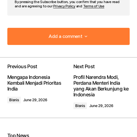
By pressing the Subscribe button, you confirm that you have read
and are agreeing to our
Privacy Policy
and
Terms of Use
Add a comment
Add a comment
Previous Post
Next Post
Your email address will not be published.
Required
Mengapa Indonesia
Profil Narendra Modi,
fields are marked
*
Kembali Menjadi Prioritas
Perdana Menteri India
India
yang Akan Berkunjung ke
Indonesia
Comment
*
Bisnis
June 29, 2026
Bisnis
June 29, 2026
Your Name
*
Top News