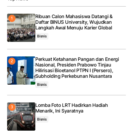
Your E-mail
*
Ribuan Calon Mahasiswa Datangi &
Daftar BINUS University, Wujudkan
Langkah Awal Menuju Karier Global
Save my name, email, and website in this browser
for the next time I comment.
Bisnis
Submit Comment
Perkuat Ketahanan Pangan dan Energi
Nasional, Presiden Prabowo Tinjau
Hilirisasi Bioetanol PTPN I (Persero),
Subholding Perkebunan Nusantara
Bisnis
Lomba Foto LRT Hadirkan Hadiah
Menarik, Ini Syaratnya
Bisnis