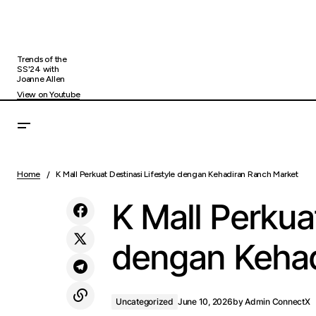
Trends of the
SS'24 with
Joanne Allen
View on Youtube
Mengapa Tanggal Jatuh Tempo Pinjaman
Uncateg
Home
K Mall Perkuat Destinasi Lifestyle dengan Kehadiran Ranch Market
Perlu Menjadi Perhatian?
K Mall Perkuat
dengan Kehad
Uncategorized
June 10, 2026
by
Admin ConnectX