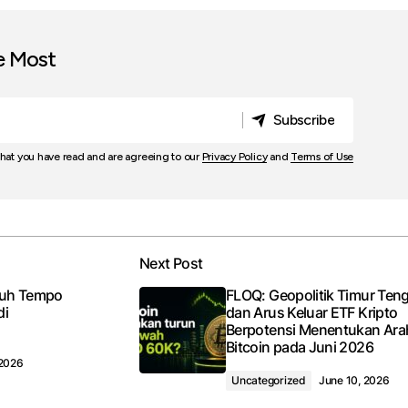
e Most
Subscribe
Subscribe
that you have read and are agreeing to our
Privacy Policy
and
Terms of Use
Next Post
tuh Tempo
FLOQ: Geopolitik Timur Ten
di
dan Arus Keluar ETF Kripto
Berpotensi Menentukan Ara
Bitcoin pada Juni 2026
 2026
Uncategorized
June 10, 2026