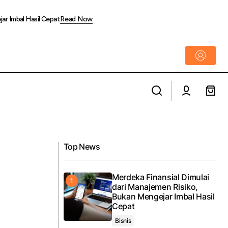
jar Imbal Hasil Cepat
Read Now
FLOQ: Geopolitik Timur Tengah dan Arus
h Market
Keluar ETF Kripto Berpotensi Menentukan
Arah Bitcoin pada Juni 2026
Top News
Merdeka Finansial Dimulai
dari Manajemen Risiko,
Bukan Mengejar Imbal Hasil
Cepat
Bisnis