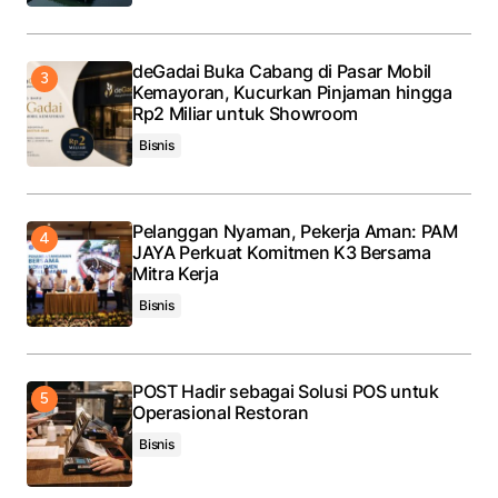
deGadai Buka Cabang di Pasar Mobil
Kemayoran, Kucurkan Pinjaman hingga
Rp2 Miliar untuk Showroom
Bisnis
Pelanggan Nyaman, Pekerja Aman: PAM
JAYA Perkuat Komitmen K3 Bersama
Mitra Kerja
Bisnis
POST Hadir sebagai Solusi POS untuk
Operasional Restoran
Bisnis