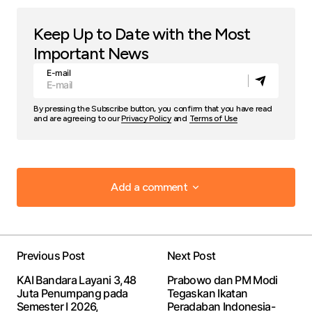
Keep Up to Date with the Most
Important News
E-mail
By pressing the Subscribe button, you confirm that you have read
and are agreeing to our
Privacy Policy
and
Terms of Use
Add a comment
Add a comment
Previous Post
Next Post
Your email address will not be published.
Required
KAI Bandara Layani 3,48
Prabowo dan PM Modi
fields are marked
*
Juta Penumpang pada
Tegaskan Ikatan
Semester I 2026,
Peradaban Indonesia-