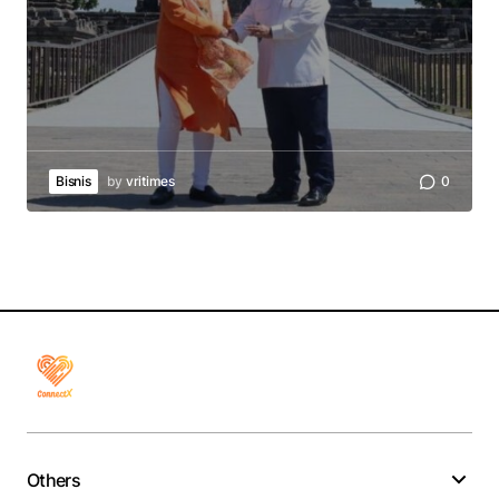
Bisnis
by
vritimes
0
Others