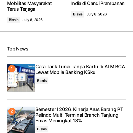
Mobilitas Masyarakat
India di Candi Prambanan
Comment
*
Terus Terjaga
Bisnis
July 8, 2026
Bisnis
July 8, 2026
Your Name
*
Top News
Your E-mail
*
Cara Tarik Tunai Tanpa Kartu di ATM BCA
Lewat Mobile Banking KSku
Save my name, email, and website in this browser
for the next time I comment.
Bisnis
Submit Comment
Semester I 2026, Kinerja Arus Barang PT
Pelindo Multi Terminal Branch Tanjung
Emas Meningkat 13%
Bisnis