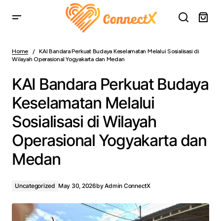
KAI Bandara Perkuat Budaya Keselamatan Melalui
Sosialisasi di Wilayah Operasional Yogyakarta dan
Home
KAI Bandara Perkuat Budaya Keselamatan Melalui Sosialisasi di
Medan
Wilayah Operasional Yogyakarta dan Medan
KAI Bandara Perkuat Budaya
Keselamatan Melalui
Sosialisasi di Wilayah
Operasional Yogyakarta dan
Medan
Uncategorized
May 30, 2026
by
Admin ConnectX