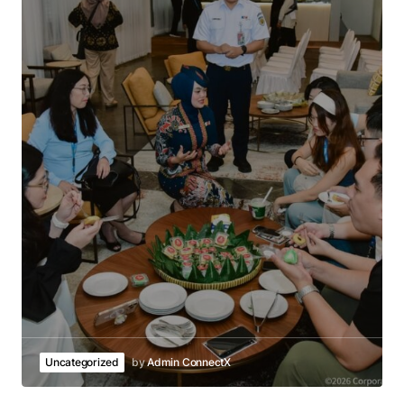
Uncategorized
by
Admin ConnectX