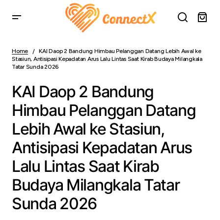
KAI Daop 2 Bandung Himbau Pelanggan Datang Lebih
Awal ke Stasiun, Antisipasi Kepadatan Arus Lalu Lintas
Home
KAI Daop 2 Bandung Himbau Pelanggan Datang Lebih Awal ke
Saat Kirab Budaya Milangkala Tatar Sunda 2026
Stasiun, Antisipasi Kepadatan Arus Lalu Lintas Saat Kirab Budaya Milangkala
Tatar Sunda 2026
KAI Daop 2 Bandung
Himbau Pelanggan Datang
Lebih Awal ke Stasiun,
Antisipasi Kepadatan Arus
Lalu Lintas Saat Kirab
Budaya Milangkala Tatar
Sunda 2026