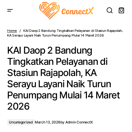
KAI Daop 2 Bandung Tingkatkan Pelayanan di Stasiun
Rajapolah, KA Serayu Layani Naik Turun Penumpang
Home
KAI Daop 2 Bandung Tingkatkan Pelayanan di Stasiun Rajapolah,
Mulai 14 Maret 2026
KA Serayu Layani Naik Turun Penumpang Mulai 14 Maret 2026
KAI Daop 2 Bandung
Tingkatkan Pelayanan di
Stasiun Rajapolah, KA
Serayu Layani Naik Turun
Penumpang Mulai 14 Maret
2026
Uncategorized
March 13, 2026
by
Admin ConnectX