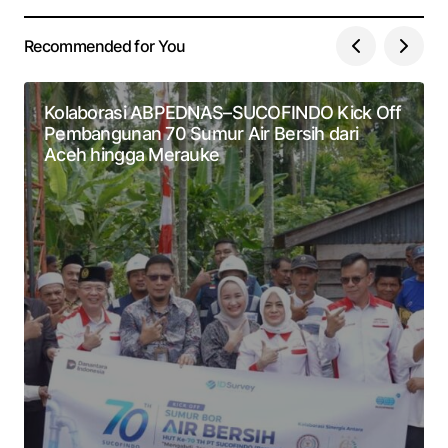
Recommended for You
Kolaborasi ABPEDNAS–SUCOFINDO Kick Off
Pembangunan 70 Sumur Air Bersih dari
Aceh hingga Merauke