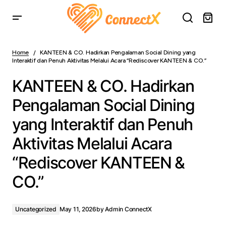
KANTEEN & CO. Hadirkan Pengalaman Social Dining yang
Interaktif dan Penuh Aktivitas Melalui Acara “Rediscover
Home
KANTEEN & CO. Hadirkan Pengalaman Social Dining yang
KANTEEN & CO.”
Interaktif dan Penuh Aktivitas Melalui Acara “Rediscover KANTEEN & CO.”
KANTEEN & CO. Hadirkan
Pengalaman Social Dining
yang Interaktif dan Penuh
Aktivitas Melalui Acara
“Rediscover KANTEEN &
CO.”
Uncategorized
May 11, 2026
by
Admin ConnectX