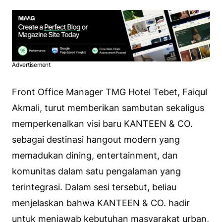
Advertisement
Front Office Manager TMG Hotel Tebet, Faiqul
Akmali, turut memberikan sambutan sekaligus
memperkenalkan visi baru KANTEEN & CO.
sebagai destinasi hangout modern yang
memadukan dining, entertainment, dan
komunitas dalam satu pengalaman yang
terintegrasi. Dalam sesi tersebut, beliau
menjelaskan bahwa KANTEEN & CO. hadir
untuk menjawab kebutuhan masyarakat urban,