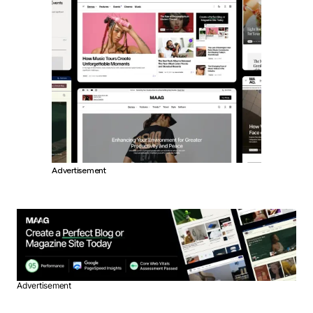
Advertisement
Advertisement