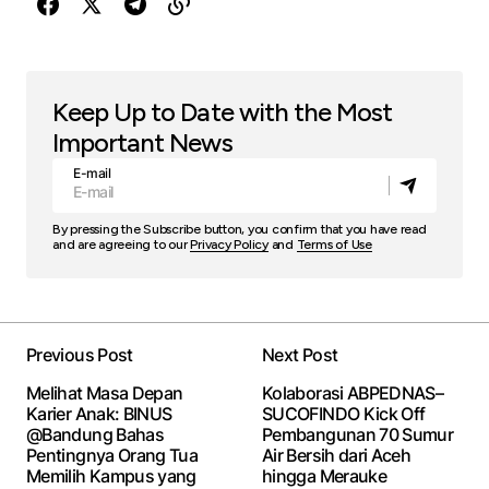
Keep Up to Date with the Most
Important News
E-mail
By pressing the Subscribe button, you confirm that you have read
and are agreeing to our
Privacy Policy
and
Terms of Use
Previous Post
Next Post
Melihat Masa Depan
Kolaborasi ABPEDNAS–
Karier Anak: BINUS
SUCOFINDO Kick Off
@Bandung Bahas
Pembangunan 70 Sumur
Pentingnya Orang Tua
Air Bersih dari Aceh
Memilih Kampus yang
hingga Merauke