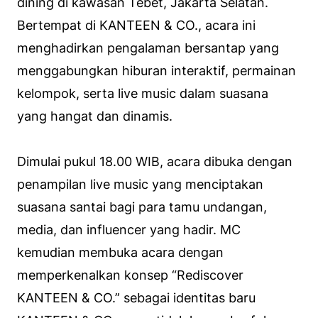
dining di kawasan Tebet, Jakarta Selatan.
Bertempat di KANTEEN & CO., acara ini
menghadirkan pengalaman bersantap yang
menggabungkan hiburan interaktif, permainan
kelompok, serta live music dalam suasana
yang hangat dan dinamis.
Dimulai pukul 18.00 WIB, acara dibuka dengan
penampilan live music yang menciptakan
suasana santai bagi para tamu undangan,
media, dan influencer yang hadir. MC
kemudian membuka acara dengan
memperkenalkan konsep “Rediscover
KANTEEN & CO.” sebagai identitas baru