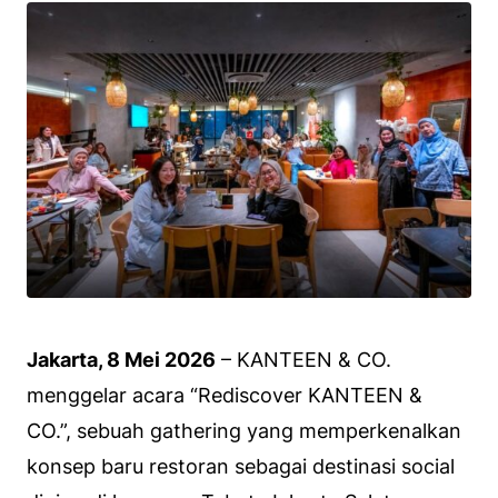
Jakarta, 8 Mei 2026
– KANTEEN & CO.
menggelar acara “Rediscover KANTEEN &
CO.”, sebuah gathering yang memperkenalkan
konsep baru restoran sebagai destinasi social