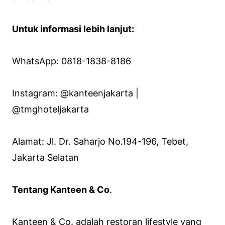
Untuk informasi lebih lanjut:
WhatsApp: 0818-1838-8186
Instagram: @kanteenjakarta |
@tmghoteljakarta
Alamat: Jl. Dr. Saharjo No.194-196, Tebet,
Jakarta Selatan
Tentang Kanteen & Co
.
Kanteen & Co. adalah restoran lifestyle yang