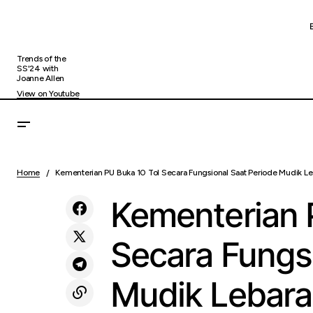
Trends of the
SS'24 with
Joanne Allen
View on Youtube
Arus Mudik dan Balik Lebaran 1447
H/2026 M di Pelabuhan Sri Bintan Pura
Home
Kementerian PU Buka 10 Tol Secara Fungsional Saat Periode Mudik L
K
Uncategorized
Tanjungpinang Berjalan Lancar dan
Kondusif
Kementerian 
Secara Fungsi
Mudik Lebar