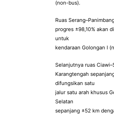
(non-bus).
Ruas Serang–Panimbang
progres ±98,10% akan dio
untuk
kendaraan Golongan I (
Selanjutnya ruas Ciawi
Karangtengah sepanjang
difungsikan satu
jalur satu arah khusus 
Selatan
sepanjang ±52 km denga