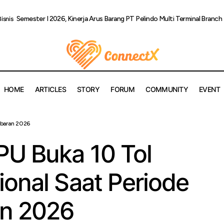
Semester I 2026, Kinerja Arus Barang PT Pelindo Multi Terminal Bran
Bisnis
HOME
ARTICLES
STORY
FORUM
COMMUNITY
EVENT
ebaran 2026
ementerian PU Buka 10 Tol Secara Fungsional Saat Periode Mud
PU Buka 10 Tol
onal Saat Periode
an 2026