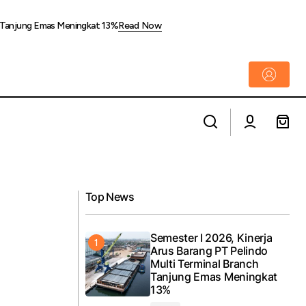
ch Tanjung Emas Meningkat 13%
Read Now
Banyak Proyek Tetap Jalan Saat
ik Lebaran 2026
Ramadhan, Tapi Kontraktor Justru Berebut
Material Ini
Top News
Semester I 2026, Kinerja
Arus Barang PT Pelindo
Multi Terminal Branch
Tanjung Emas Meningkat
13%