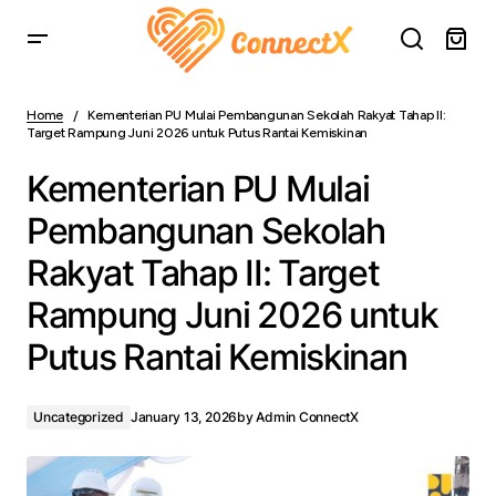
Kementerian PU Mulai Pembangunan Sekolah Rakyat
Tahap II: Target Rampung Juni 2026 untuk Putus Rantai
Home
Kementerian PU Mulai Pembangunan Sekolah Rakyat Tahap II:
Kemiskinan
Target Rampung Juni 2026 untuk Putus Rantai Kemiskinan
Kementerian PU Mulai
Pembangunan Sekolah
Rakyat Tahap II: Target
Rampung Juni 2026 untuk
Putus Rantai Kemiskinan
Uncategorized
January 13, 2026
by
Admin ConnectX