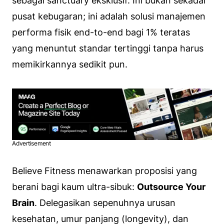
sebagai
sanctuary
eksklusif. Ini bukan sekadar
pusat kebugaran; ini adalah solusi manajemen
performa fisik
end-to-end
bagi 1% teratas
yang menuntut standar tertinggi tanpa harus
memikirkannya sedikit pun.
Advertisement
Believe Fitness menawarkan proposisi yang
berani bagi kaum ultra-sibuk:
Outsource Your
Brain
. Delegasikan sepenuhnya urusan
kesehatan, umur panjang (
longevity
), dan