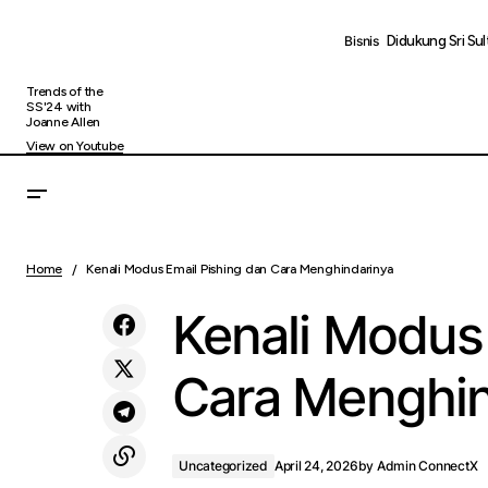
Didukung Sri S
Bisnis
Trends of the
SS'24 with
Joanne Allen
View on Youtube
30 Hakim Indonesia Ikuti Pelatihan di
India, Perkuat Kapasitas Peradilan di Era
Home
Kenali Modus Email Pishing dan Cara Menghindarinya
Digital
Kenali Modus 
Cara Menghin
Uncategorized
April 24, 2026
by
Admin ConnectX