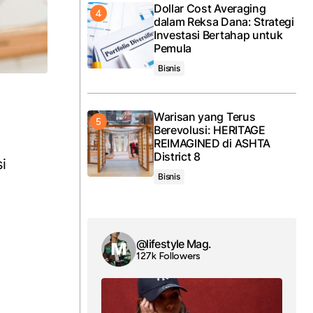
Dollar Cost Averaging
dalam Reksa Dana: Strategi
Investasi Bertahap untuk
Pemula
Bisnis
Warisan yang Terus
Berevolusi: HERITAGE
REIMAGINED di ASHTA
District 8
i
Bisnis
@lifestyle Mag.
127k Followers