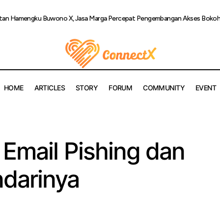
ultan Hamengku Buwono X, Jasa Marga Percepat Pengembangan Akses Bokoha
HOME
ARTICLES
STORY
FORUM
COMMUNITY
EVENT
Kenali Modus Email Pishing dan Cara Menghindarin
Uncategorized
Email Pishing dan
darinya