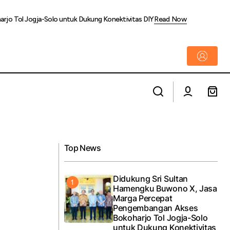
rjo Tol Jogja-Solo untuk Dukung Konektivitas DIY
Read Now
Respon Cepat PTPN Group Bangun
ya
Kembali Gedung Sekolah di Rokan Hulu
Pasca Terbakar
Top News
Didukung Sri Sultan
Hamengku Buwono X, Jasa
Marga Percepat
Pengembangan Akses
Bokoharjo Tol Jogja-Solo
untuk Dukung Konektivitas