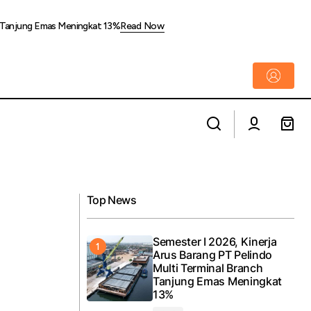
ch Tanjung Emas Meningkat 13%
Read Now
PEKAN HALAL INDONESIA 2026
ditas Ijazah dan
INTEGRASIKAN INDUSTRI HALAL DAN
PENDIDIKAN GLOBAL DALAM SATU
PLATFORM STRATEGIS
Top News
Semester I 2026, Kinerja
Arus Barang PT Pelindo
Multi Terminal Branch
Tanjung Emas Meningkat
13%