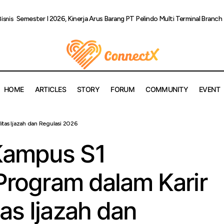
Semester I 2026, Kinerja Arus Barang PT Pelindo Multi Terminal Bran
Bisnis
HOME
ARTICLES
STORY
FORUM
COMMUNITY
EVENT
ggulan Kampus S1 International Program dalam Karir BUMN: Vali
itas Ijazah dan Regulasi 2026
lasi 2026
Kampus S1
 Program dalam Karir
as Ijazah dan