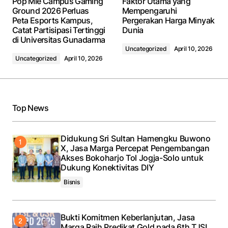
Pop Mie Campus Gaming
Faktor Utama yang
Ground 2026 Perluas
Mempengaruhi
Peta Esports Kampus,
Pergerakan Harga Minyak
Catat Partisipasi Tertinggi
Dunia
di Universitas Gunadarma
Uncategorized
April 10, 2026
Uncategorized
April 10, 2026
Top News
Didukung Sri Sultan Hamengku Buwono
X, Jasa Marga Percepat Pengembangan
Akses Bokoharjo Tol Jogja-Solo untuk
Dukung Konektivitas DIY
Bisnis
Bukti Komitmen Keberlanjutan, Jasa
Marga Raih Predikat Gold pada 6th TJSL