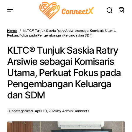
KLTC® Tunjuk Saskia Ratry Arsiwie sebagai Komisaris
Utama, Perkuat Fokus pada Pengembangan Keluarga
Home
KLTC® Tunjuk Saskia Ratry Arsiwie sebagai Komisaris Utama,
dan SDM
Perkuat Fokus pada Pengembangan Keluarga dan SDM
KLTC® Tunjuk Saskia Ratry
Arsiwie sebagai Komisaris
Utama, Perkuat Fokus pada
Pengembangan Keluarga
dan SDM
Uncategorized
April 10, 2026
by
Admin ConnectX