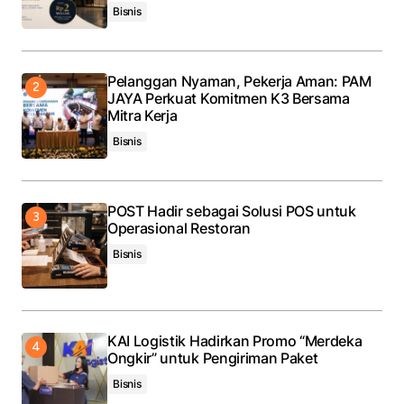
Bisnis
Pelanggan Nyaman, Pekerja Aman: PAM
JAYA Perkuat Komitmen K3 Bersama
Mitra Kerja
Bisnis
POST Hadir sebagai Solusi POS untuk
Operasional Restoran
Bisnis
KAI Logistik Hadirkan Promo “Merdeka
Ongkir” untuk Pengiriman Paket
Bisnis