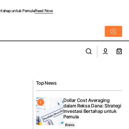
ertahap untuk Pemula
Read Now
Kado Spektakuler! Di Momen HUT Jakarta
RT Jabodebek
ke-499, TP PKK Jakarta dan PAM JAYA
Gratiskan Khitan untuk 2.000 Anak
Top News
Dollar Cost Averaging
dalam Reksa Dana: Strategi
Investasi Bertahap untuk
Pemula
Bisnis