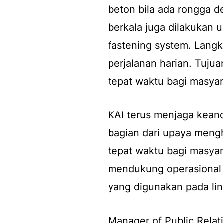
beton bila ada rongga 
berkala juga dilakukan u
fastening system. Langk
perjalanan harian. Tuju
tepat waktu bagi masya
KAI terus menjaga keand
bagian dari upaya meng
tepat waktu bagi masya
mendukung operasional te
yang digunakan pada li
Manager of Public Relat