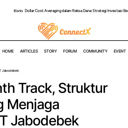
Dollar Cost Averaging dalam Reksa Dana: Strategi Investasi B
Bisnis
HOME
ARTICLES
STORY
FORUM
COMMUNITY
EVENT
nal Plinth Track, Struktur Jalan Rel yang Menjaga Keandalan L
RT Jabodebek
th Track, Struktur
ng Menjaga
RT Jabodebek