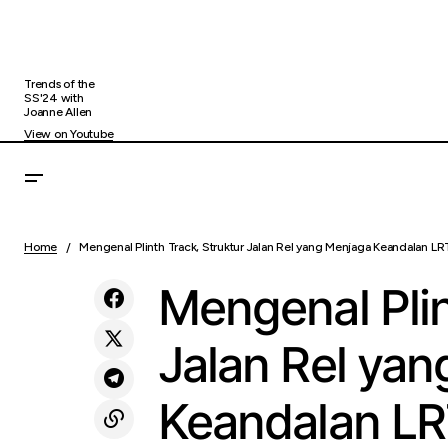
Trends of the
SS'24 with
Joanne Allen
View on Youtube
Hadirkan Pembiayaan Motor Baru
Menge
Bisnis
Premium, BRI Finance Tawarkan Bunga
Home
Mengenal Plinth Track, Struktur Jalan Rel yang Menjaga Keandalan L
Mulai 0,7% per Bulan
Mengenal Plin
Jalan Rel ya
Keandalan L