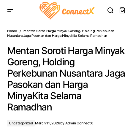
Mentan Soroti Harga Minyak Goreng, Holding Perkebunan
Nusantara Jaga Pasokan dan Harga MinyaKita Selama
Home
Mentan Soroti Harga Minyak Goreng, Holding Perkebunan
Ramadhan
Nusantara Jaga Pasokan dan Harga MinyaKita Selama Ramadhan
Mentan Soroti Harga Minyak
Goreng, Holding
Perkebunan Nusantara Jaga
Pasokan dan Harga
MinyaKita Selama
Ramadhan
Uncategorized
March 11, 2026
by
Admin ConnectX