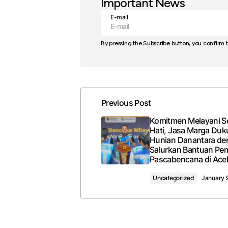
Important News
E-mail
By pressing the Subscribe button, you confirm 
Previous Post
Komitmen Melayani 
Hati, Jasa Marga Du
Hunian Danantara de
Salurkan Bantuan Pe
Pascabencana di Ace
Uncategorized
January 