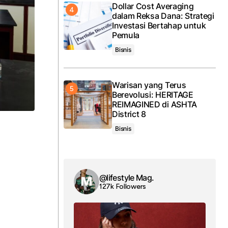
Dollar Cost Averaging
dalam Reksa Dana: Strategi
Investasi Bertahap untuk
Pemula
Bisnis
Warisan yang Terus
Berevolusi: HERITAGE
REIMAGINED di ASHTA
District 8
Bisnis
@lifestyle Mag.
127k Followers