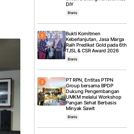
DIY
Bisnis
Bukti Komitmen
Keberlanjutan, Jasa Marga
Raih Predikat Gold pada 6th
TJSL & CSR Award 2026
Bisnis
PT RPN, Entitas PTPN
Group bersama BPDP
Dukung Pengembangan
UMKM melalui Workshop
Pangan Sehat Berbasis
Minyak Sawit
Bisnis