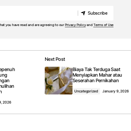
Subscribe
Subscribe
that you have read and are agreeing to our
Privacy Policy
and
Terms of Use
Next Post
Sepenuh
Biaya Tak Terduga Saat
kung
Menyiapkan Mahar atau
ngan
Seserahan Pernikahan
mulihan
h
Uncategorized
January 9, 2026
9, 2026