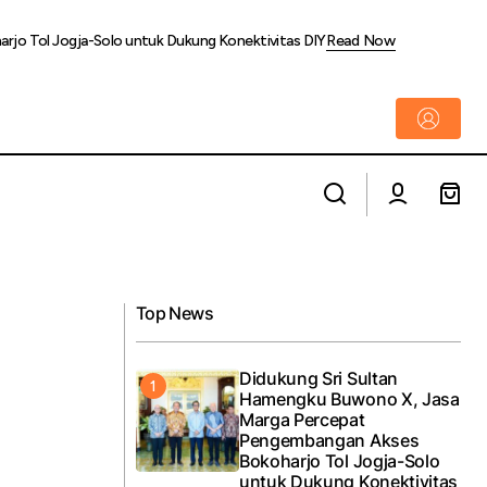
rjo Tol Jogja-Solo untuk Dukung Konektivitas DIY
Read Now
t 8 SMA Paling
Biaya Tak Terduga Saat Menyiapkan Mahar
atau Seserahan Pernikahan
Top News
Didukung Sri Sultan
Hamengku Buwono X, Jasa
Marga Percepat
Pengembangan Akses
Bokoharjo Tol Jogja-Solo
untuk Dukung Konektivitas