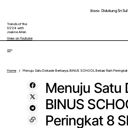
Didukung Sri S
Bisnis
Trends of the
SS'24 with
Joanne Allen
View on Youtube
Komitmen Melayani Sepenuh Hati, Jasa
Menu
Marga Dukung Hunian Danantara dengan
Home
Menuju Satu Dekade Berkarya, BINUS SCHOOL Bekasi Raih Peringkat 8
Uncategorized
Berp
Salurkan Bantuan Pemulihan
Pascabencana di Aceh
Menuju Satu 
BINUS SCHOO
Peringkat 8 