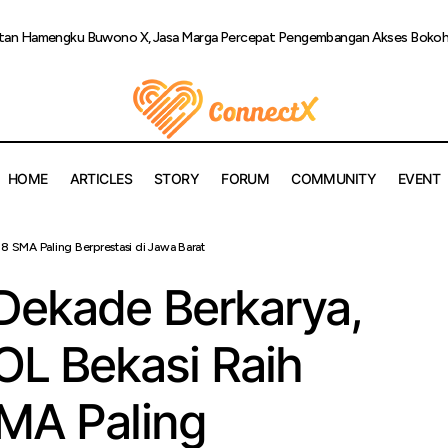
ultan Hamengku Buwono X, Jasa Marga Percepat Pengembangan Akses Bokoha
HOME
ARTICLES
STORY
FORUM
COMMUNITY
EVENT
ju Satu Dekade Berkarya, BINUS SCHOOL Bekasi Raih Peringka
 SMA Paling Berprestasi di Jawa Barat
restasi di Jawa Barat
Dekade Berkarya,
L Bekasi Raih
SMA Paling