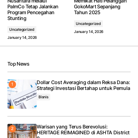
Nusantara melalui
Memikat Hati Pelanggan
PalmCo Tetap Jalankan
GokoMart Sepanjang
Program Pencegahan
Tahun 2025
Stunting
Uncategorized
Uncategorized
January 14, 2026
January 14, 2026
Top News
Dollar Cost Averaging dalam Reksa Dana:
Strategi Investasi Bertahap untuk Pemula
Bisnis
Warisan yang Terus Berevolusi:
HERITAGE REIMAGINED di ASHTA District