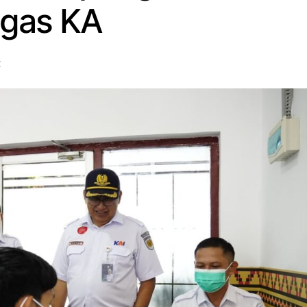
ugas KA
X