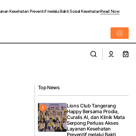
yanan Kesehatan Preventif melalui Bakti Sosial Kesehatan
Read Now
Kementerian PU dan Pemkab Jember
ng Gandeng BNN
Bersinergi Merenovasi Pasar Tanjung
dengan Desain Berbasis Kearifan Lokal
Top News
Lions Club Tangerang
Happy Bersama Prodia,
Curalis AI, dan Klinik Mata
Serpong Perluas Akses
Layanan Kesehatan
Preventif melalui Bakti