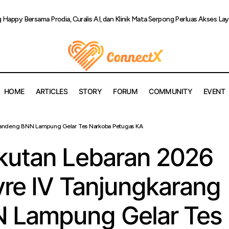
 Happy Bersama Prodia, Curalis AI, dan Klinik Mata Serpong Perluas Akses La
HOME
ARTICLES
STORY
FORUM
COMMUNITY
EVENT
ikan Angkutan Lebaran 2026 Aman, KAI Divre IV Tanjungkara
 Gandeng BNN Lampung Gelar Tes Narkoba Petugas KA
ung Gelar Tes Narkoba Petugas KA
kutan Lebaran 2026
vre IV Tanjungkarang
 Lampung Gelar Tes