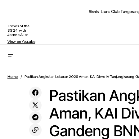
Lions Club Tangerang
Bisnis
Trends of the
SS'24 with
Joanne Allen
View on Youtube
Past
Panduan Memesan Banner Ukuran Khusus
Uncategorized
Home
Pastikan Angkutan Lebaran 2026 Aman, KAI Divre IV Tanjungkarang
Lamp
dan Die Cut di Supplier X Banner
Pastikan Ang
Aman, KAI Di
Gandeng BNN