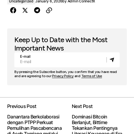
Uncategorized
January 6, 2026
by
Admin ConnectX
Keep Up to Date with the Most
Important News
E-mail
By pressing the Subscribe button, you confirm that you have read
and are agreeing to our
Privacy Policy
and
Terms of Use
Previous Post
Next Post
Danantara Berkolaborasi
Dominasi Bitcoin
dengan PTPP Perkuat
Berlanjut, Bittime
Pemulihan Pascabencana
Tekankan Pentingnya
di Aceh Tamiang melalui
Literasi Keuangan di Era