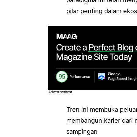
paradigma ini telah men
pilar penting dalam eko
Advertisement
Tren ini membuka pelua
membangun karier dari ru
sampingan