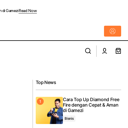
n di Gamezi
Read Now
Memilih Makanan Kucing yang Tepat
donesia
untuk Mendukung Kesehatan Pencernaan
Top News
Cara Top Up Diamond Free
Fire dengan Cepat & Aman
di Gamezi
Bisnis