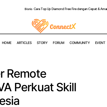
Cara Top Up Diamond Free Fire dengan Cepat & Ama
Bisnis
HOME
ARTICLES
STORY
FORUM
COMMUNITY
EVENT
Peluang Karier Remote Meningkat, KVA Perkuat Skill Talenta In
er Remote
A Perkuat Skill
esia