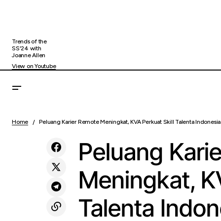
Trends of the
SS'24 with
Joanne Allen
View on Youtube
BRI Sudirman Semanggi Gelar Sosialisasi
BRIGuna Prapurna dan Purna bagi Personel
Home
Peluang Karier Remote Meningkat, KVA Perkuat Skill Talenta Indonesia
Bisnis
TNI AL Mintoharjo Menjelang Masa
Pensiun
Peluang Kari
Meningkat, KV
Talenta Indon