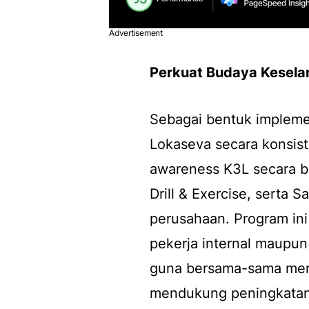
Advertisement
Perkuat Budaya Kesela
Sebagai bentuk implemen
Lokaseva secara konsis
awareness
K3L secara b
Drill & Exercise,
serta
Sa
perusahaan. Program in
pekerja internal maupun
guna bersama-sama menc
mendukung peningkatan 