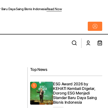
Baru Daya Saing Bisnis Indonesia
Read Now
Bank Rakyat Indonesia KCP Pasar Pagi
kuat Ekosistem
Mangga Dua Layani Kebutuhan Nasabah
Melalui Weekend Banking
Top News
ESG Award 2026 by
KEHATI Kembali Digelar,
Dorong ESG Menjadi
Standar Baru Daya Saing
Bisnis Indonesia