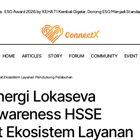
ESG Award 2026 by KEHATI Kembali Digelar, Dorong ESG Menjadi Standar 
is
HOME
ARTICLES
STORY
FORUM
COMMUNITY
EVENT
elindo Sinergi Lokaseva Tingkatkan Awareness HSSE untuk Per
uat Ekosistem Layanan Pendukung Pelabuhan
anan Pendukung Pelabuhan
nergi Lokaseva
Awareness HSSE
t Ekosistem Layanan