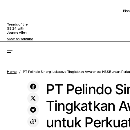
Bisn
Trends of the
SS'24 with
Joanne Allen
View on Youtube
PT P
Hadapi Fluktuasi Suku Bunga, BRI Finance
Uncategorized
Home
PT Pelindo Sinergi Lokaseva Tingkatkan Awareness HSSE untuk Perk
Lay
Andalkan Strategi Pendanaan Fleksibel
PT Pelindo Si
Tingkatkan 
untuk Perkua