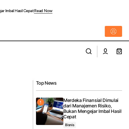
jar Imbal Hasil Cepat
Read Now
Hubungkan Ujung Jawa hingga Bali,
Proyek Strategis Jalan Tol Probolinggo-
tif
Situbondo-Banyuwangi (Prosiwangi) Jasa
Marga Pacu Ekonomi dan Serap Tenaga
Top News
Kerja Lokal
Merdeka Finansial Dimulai
dari Manajemen Risiko,
Bukan Mengejar Imbal Hasil
Cepat
Bisnis