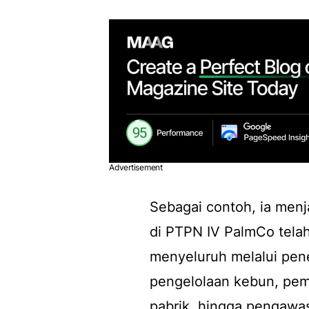
Advertisement
Sebagai contoh, ia men
di PTPN IV PalmCo tela
menyeluruh melalui pener
pengelolaan kebun, pem
pabrik, hingga pengawas