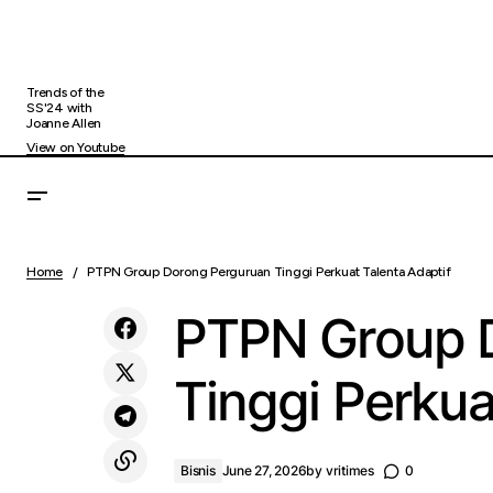
Trends of the
SS'24 with
Joanne Allen
View on Youtube
Home
PTPN Group Dorong Perguruan Tinggi Perkuat Talenta Adaptif
Tempat Menyimpan Uang untuk Dana
Bi
Menganggur
PTPN Group 
Tinggi Perkua
Bisnis
June 27, 2026
by
vritimes
0