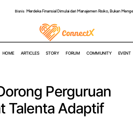
Merdeka Finansial Dimulai dari Manajemen Risiko, Bukan Menge
Bisnis
HOME
ARTICLES
STORY
FORUM
COMMUNITY
EVENT
PTPN Group Dorong Perguruan Tinggi Perkuat Talenta Adap
snis
Dorong Perguruan
t Talenta Adaptif