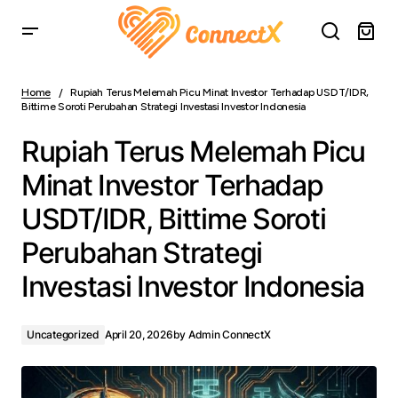
Rupiah Terus Melemah Picu Minat Investor Terhadap
USDT/IDR, Bittime Soroti Perubahan Strategi Investasi
Home
Rupiah Terus Melemah Picu Minat Investor Terhadap USDT/IDR,
Investor Indonesia
Bittime Soroti Perubahan Strategi Investasi Investor Indonesia
Rupiah Terus Melemah Picu
Minat Investor Terhadap
USDT/IDR, Bittime Soroti
Perubahan Strategi
Investasi Investor Indonesia
Uncategorized
April 20, 2026
by
Admin ConnectX