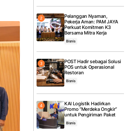
Pelanggan Nyaman,
Pekerja Aman: PAM JAYA
Perkuat Komitmen K3
Bersama Mitra Kerja
Bisnis
POST Hadir sebagai Solusi
POS untuk Operasional
Restoran
Bisnis
KAI Logistik Hadirkan
Promo “Merdeka Ongkir”
untuk Pengiriman Paket
Bisnis