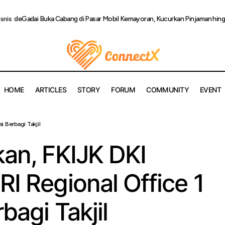
deGadai Buka Cabang di Pasar Mobil Kemayoran, Kucurkan Pinjaman hin
isnis
HOME
ARTICLES
STORY
FORUM
COMMUNITY
EVENT
ergi Kebaikan, FKIJK DKI Jakarta dan BRI Regional Office 1 Gelar A
i Berbagi Takjil
kan, FKIJK DKI
RI Regional Office 1
bagi Takjil