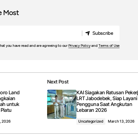
e Most
Subscribe
Subscribe
that you have read and are agreeing to our
Privacy Policy
and
Terms of Use
Next Post
oro Land
KAI Siagakan Ratusan Peker
ngkaian
LRT Jabodebek, Siap Layani
kah untuk
Pengguna Saat Angkutan
 Piatu
Lebaran 2026
, 2026
Uncategorized
March 13, 2026