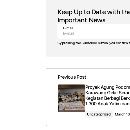
Keep Up to Date with th
Important News
E-mail
By pressing the Subscribe button, you confirm 
Previous Post
Proyek Agung Podom
Karawang Gelar Sera
Kegiatan Berbagi Ber
1.300 Anak Yatim dan
Uncategorized
March 13