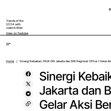
B
Trends of the
SS'24 with
Joanne Allen
View on Youtube
Proyek Agung Podomoro Land Karawang
Sin
Uncategorized
Gelar Serangkaian Kegiatan Berbagi
Home
Sinergi Kebaikan, FKIJK DKI Jakarta dan BRI Regional Office 1 Gelar Aks
Berkah untuk 1.300 Anak Yatim dan Piatu
Sinergi Kebai
Jakarta dan B
Gelar Aksi Ber