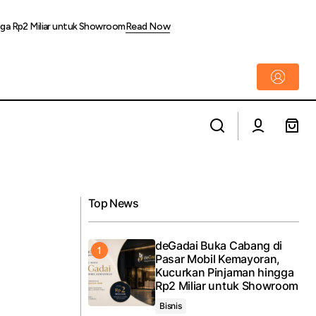
gga Rp2 Miliar untuk Showroom
Read Now
KAI Siagakan Ratusan Pekerja LRT
ksi Berbagi Takjil
Jabodebek, Siap Layani Pengguna Saat
Angkutan Lebaran 2026
Top News
deGadai Buka Cabang di
Pasar Mobil Kemayoran,
Kucurkan Pinjaman hingga
Rp2 Miliar untuk Showroom
Bisnis