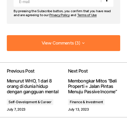
By pressing the Subscribe button, you confirm that you have read
and are agreeing to our
Privacy Policy
and
Terms of Use
View Comments (3)
View Comments (3)
Your dedication to providing quality content is
truly admirable. I\’m a fan of your work.
Previous Post
Next Post
Joanna Wellick
Menurut WHO, 1 dari 8
Membongkar Mitos “Beli
May 3, 2024 at 8:27 am
orang di dunia hidup
Properti = Jalan Pintas
dengan gangguan mental
Menuju Passive Income”
Reply
Self-Development & Career
Finance & Investment
July 7, 2023
July 13, 2023
I\’m glad you enjoyed it! Your kind words
inspire me to keep creating informative