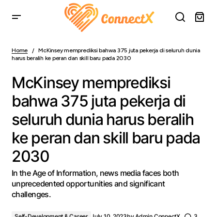
McKinsey memprediksi bahwa 375 juta pekerja di seluruh
dunia harus beralih ke peran dan skill baru pada 2030
Home
McKinsey memprediksi bahwa 375 juta pekerja di seluruh dunia
harus beralih ke peran dan skill baru pada 2030
McKinsey memprediksi
bahwa 375 juta pekerja di
seluruh dunia harus beralih
ke peran dan skill baru pada
2030
In the Age of Information, news media faces both
unprecedented opportunities and significant
challenges.
Self-Development & Career
July 10, 2023
by
Admin ConnectX
3