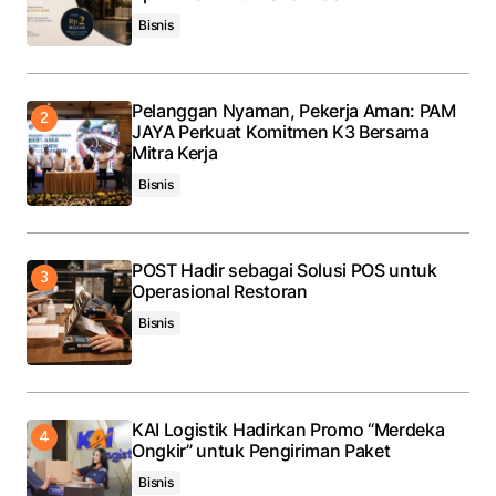
Bisnis
Pelanggan Nyaman, Pekerja Aman: PAM
JAYA Perkuat Komitmen K3 Bersama
Mitra Kerja
Bisnis
POST Hadir sebagai Solusi POS untuk
Operasional Restoran
Bisnis
KAI Logistik Hadirkan Promo “Merdeka
Ongkir” untuk Pengiriman Paket
Bisnis