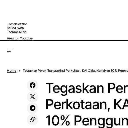
Trends of the
SS'24 with
Joanne Allen
View on Youtube
KAI Divre III Palembang Angkut 67.763
Tega
Uncategorized
Penumpang, Naik 14 Persen Selama Libur
Home
Tegaskan Peran Transportasi Perkotaan, KAI Catat Kenaikan 10% Pen
Jab
Nataru 2025/2026
Tegaskan Per
Perkotaan, KA
10% Penggun