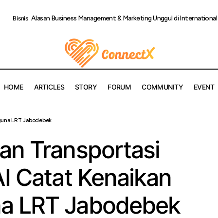
Alasan Business Management & Marketing Unggul di Internationa
Bisnis
HOME
ARTICLES
STORY
FORUM
COMMUNITY
EVENT
skan Peran Transportasi Perkotaan, KAI Catat Kenaikan 10% P
gguna LRT Jabodebek
odebek
an Transportasi
I Catat Kenaikan
a LRT Jabodebek