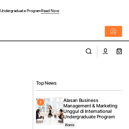
l Undergraduate Program
Read Now
Tembus 183 Ribu Penumpang, KAI Divre I
engguna LRT
Sumut Tutup Masa Angkutan Nataru
2025/2026 dengan Tren Positif
Top News
Alasan Business
Management & Marketing
Unggul di International
Undergraduate Program
Bisnis