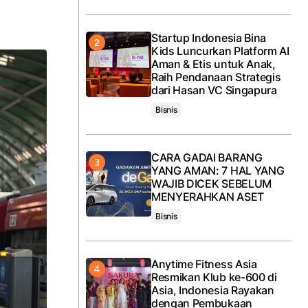
Startup Indonesia Bina
Kids Luncurkan Platform AI
Aman & Etis untuk Anak,
Raih Pendanaan Strategis
dari Hasan VC Singapura
Bisnis
CARA GADAI BARANG
YANG AMAN: 7 HAL YANG
WAJIB DICEK SEBELUM
MENYERAHKAN ASET
Bisnis
Anytime Fitness Asia
Resmikan Klub ke-600 di
Asia, Indonesia Rayakan
dengan Pembukaan