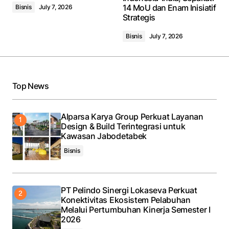
14 MoU dan Enam Inisiatif
Bisnis
July 7, 2026
Comment
*
Strategis
Bisnis
July 7, 2026
Your Name
*
Top News
Your E-mail
*
Alparsa Karya Group Perkuat Layanan
Design & Build Terintegrasi untuk
Save my name, email, and website in this browser
Kawasan Jabodetabek
for the next time I comment.
Bisnis
Submit Comment
PT Pelindo Sinergi Lokaseva Perkuat
Konektivitas Ekosistem Pelabuhan
Melalui Pertumbuhan Kinerja Semester I
2026