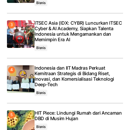
Bisnis
ITSEC Asia (IDX: CYBR) Luncurkan ITSEC
Cyber & AI Academy, Siapkan Talenta
Indonesia untuk Mengamankan dan
Memimpin Era AI
Bisnis
Indonesia dan IIT Madras Perkuat
Kemitraan Strategis di Bidang Riset,
Inovasi, dan Komersialisasi Teknologi
Deep-Tech
Bisnis
HIT Piece: Lindungi Rumah dari Ancaman
DBD di Musim Hujan
Bisnis