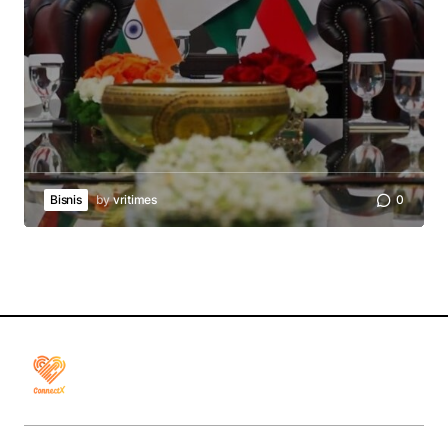
Bisnis
by
vritimes
0