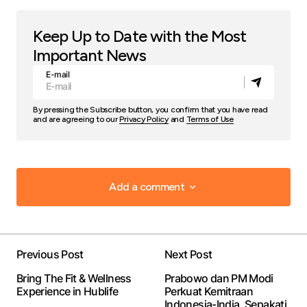
Keep Up to Date with the Most
Important News
E-mail
By pressing the Subscribe button, you confirm that you have read
and are agreeing to our
Privacy Policy
and
Terms of Use
Add a comment
Add a comment
Previous Post
Next Post
Your email address will not be published.
Required
Bring The Fit & Wellness
Prabowo dan PM Modi
fields are marked
*
Experience in Hublife
Perkuat Kemitraan
Indonesia-India, Sepakati