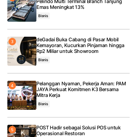
Pelindo Multi Terminal Branch Tanjung
Emas Meningkat 13%
Bisnis
deGadai Buka Cabang di Pasar Mobil
Kemayoran, Kucurkan Pinjaman hingga
Rp2 Miliar untuk Showroom
Bisnis
Pelanggan Nyaman, Pekerja Aman: PAM
JAYA Perkuat Komitmen K3 Bersama
Mitra Kerja
Bisnis
POST Hadir sebagai Solusi POS untuk
Operasional Restoran