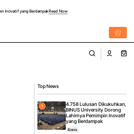
pin Inovatif yang Berdampak
Read Now
Memasuki Arus Mudik Lebaran, Pengiriman
n Skema Block
Hewan Peliharaan Via KAI Logistik
Meningkat
Top News
4.758 Lulusan Dikukuhkan,
BINUS University Dorong
Lahirnya Pemimpin Inovatif
yang Berdampak
Bisnis