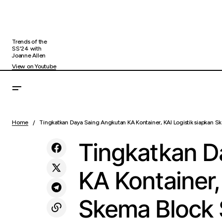
Trends of the
SS'24 with
Joanne Allen
View on Youtube
Satu Kepedulian, Sejuta Harapan: Safari
Ting
Uncategorized
Ramadhan MIND ID Jangkau Lebih Dari
Home
Tingkatkan Daya Saing Angkutan KA Kontainer, KAI Logistik siapkan 
Spa
32.000 Anak
Tingkatkan D
KA Kontainer,
Skema Block