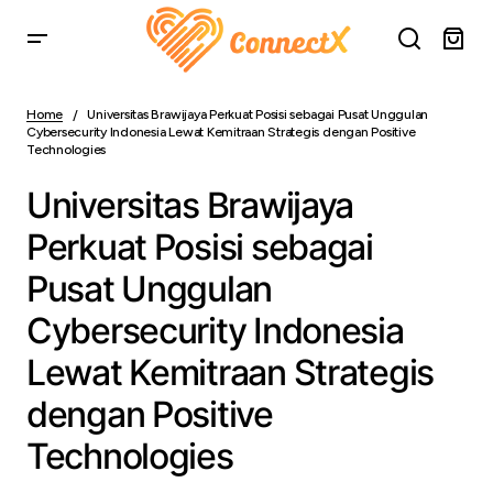
Universitas Brawijaya Perkuat Posisi sebagai Pusat
Unggulan Cybersecurity Indonesia Lewat Kemitraan
Home
Universitas Brawijaya Perkuat Posisi sebagai Pusat Unggulan
Strategis dengan Positive Technologies
Cybersecurity Indonesia Lewat Kemitraan Strategis dengan Positive
Technologies
Universitas Brawijaya
Perkuat Posisi sebagai
Pusat Unggulan
Cybersecurity Indonesia
Lewat Kemitraan Strategis
dengan Positive
Technologies